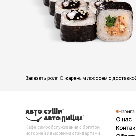
Заказать ролл С жареным лососем с доставкой
Навига
О нас
Конта
Кафе самообслуживания с богатой
историей и высокими стандартами