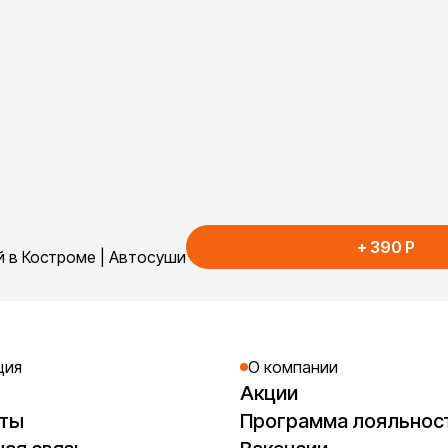
+
390
P
 в Костроме | Автосуши
ция
О компании
Акции
кты
Программа лояльнос