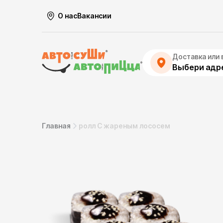
О нас
Вакансии
Доставка или 
Выбери адре
Главная
ролл С жареным лососем