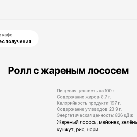
в кафе
с получения
Ролл с жареным лососем
Пищевая ценность на 100 г
Содержание жиров:
8.7
г.
Калорийность продукта:
197
г.
Содержание углеводов:
23.9
г.
Энергетическая ценность:
826
кДж
Жареный лосось, майонез, зелёный
кунжут, рис, нори