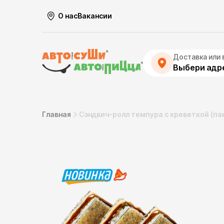
О нас
Вакансии
Доставка или 
Выбери адре
Главная
Сэндвич-ролл темпура с креветкой (па