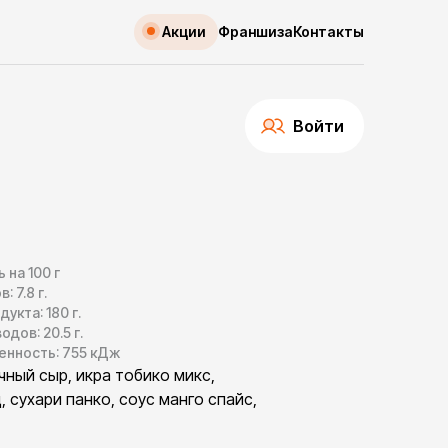
Акции
Франшиза
Контакты
Войти
на 100 г
в:
7.8
г.
дукта:
180
г.
водов:
20.5
г.
енность:
755
кДж
чный сыр, икра тобико микс,
, сухари панко, соус манго спайс,