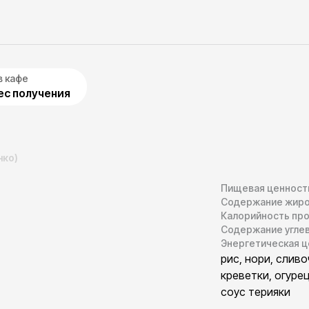
в кафе
с получения
нко)
Пищевая ценность 
Содержание жиро
Калорийность про
Содержание угле
Энергетическая ц
рис, нори, сливо
креветки, огурец
соус терияки