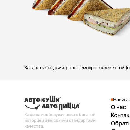
Заказать Сэндвич-ролл темпура с креветкой (п
Навига
О нас
Конта
Кафе самообслуживания с богатой
историей и высокими стандартами
Обратн
качества.