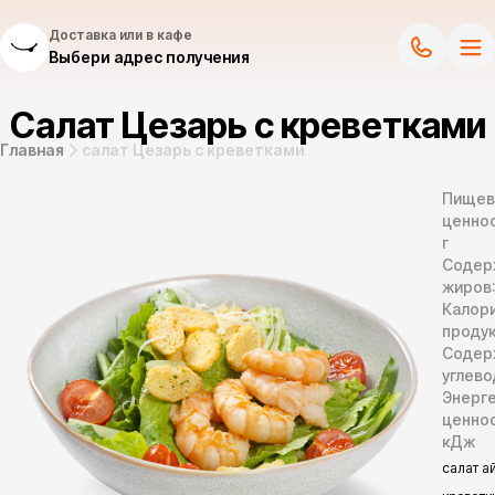
Доставка или в кафе
Выбери адрес получения
Салат Цезарь с креветками
Главная
салат Цезарь с креветками
Пищев
ценнос
г
Содер
жиров
Калор
продук
Содер
углево
Энерг
ценно
кДж
салат а