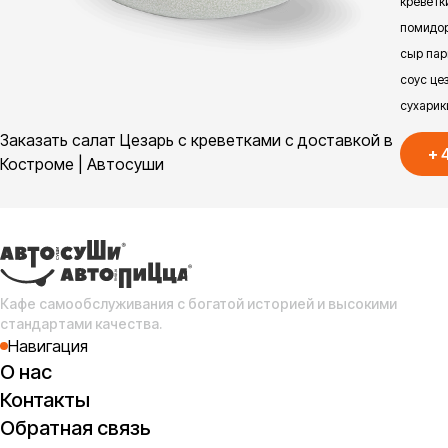
креветк
помидор
сыр пар
соус цез
сухарик
Заказать салат Цезарь с креветками с доставкой в
+
Костроме | Автосуши
Кафе самообслуживания с богатой историей и высокими
стандартами качества.
Навигация
О нас
Контакты
Обратная связь