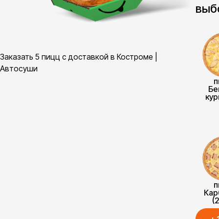
выб
Заказать 5 пицц с доставкой в Костроме |
Автосуши
п
Бе
кур
п
Кар
(