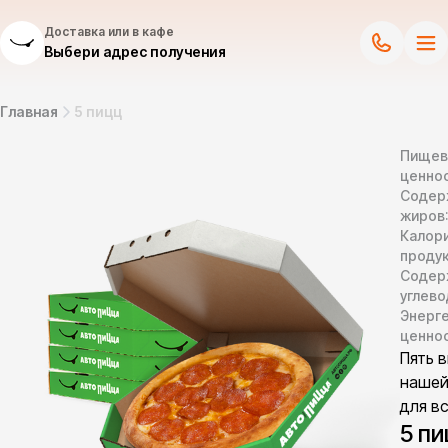
Доставка или в кафе
Выбери адрес получения
Главная
5 пицц
Пищев
ценнос
Содер
жиров
Калор
продук
Содер
углево
Энерг
ценно
Пять 
нашей
для в
5 пи