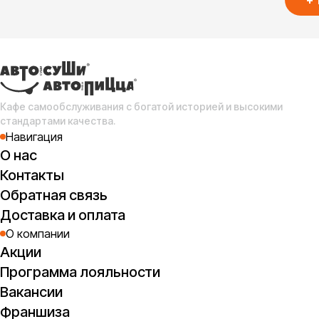
+
п
Мар
Кафе самообслуживания с богатой историей и высокими
кла
стандартами качества.
Навигация
О нас
Контакты
Обратная связь
Доставка и оплата
О компании
п
Акции
Пеп
(
Программа лояльности
Вакансии
Франшиза