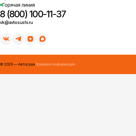
Горячая линия
8 (800) 100-11-37
vk@avtosushi.ru
п
Цы
спа
©
2026
— Автосуши
Правовая информация
п
Мо
ая 